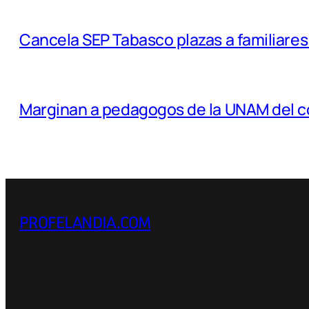
Cancela SEP Tabasco plazas a familiares 
Marginan a pedagogos de la UNAM del c
PROFELANDIA.COM