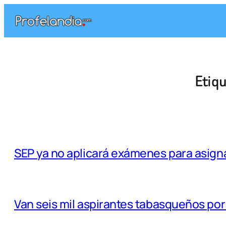
Saltar
al
contenido
Etiq
SEP ya no aplicará exámenes para asigna
Van seis mil aspirantes tabasqueños por