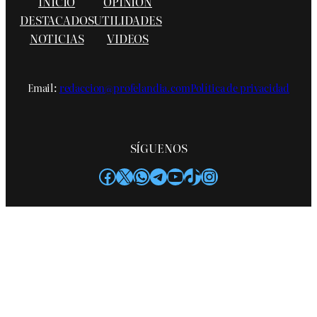
INICIO
OPINIÓN
DESTACADOS
UTILIDADES
NOTICIAS
VIDEOS
Email:
redaccion@profelandia.com
Política de privacidad
SÍGUENOS
Facebook
X
WhatsApp
Telegram
YouTube
TikTok
Instagram