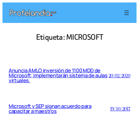
Saltar
al
contenido
Etiqueta:
MICROSOFT
Anuncia AMLO inversión de 1100 MDD de
Microsoft; implementarán sistema de aulas
20/02/2020
virtuales.
Microsoft y SEP signan acuerdo para
19/10/2017
capacitar a maestros