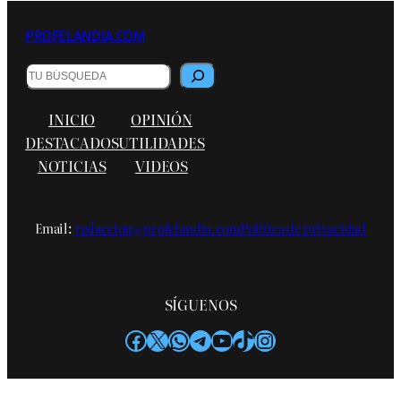
PROFELANDIA.COM
Buscar
INICIO
OPINIÓN
DESTACADOS
UTILIDADES
NOTICIAS
VIDEOS
Email:
redaccion@profelandia.com
Política de privacidad
SÍGUENOS
Facebook
X
WhatsApp
Telegram
YouTube
TikTok
Instagram