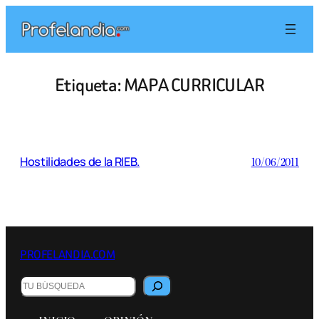
Saltar
al
contenido
Etiqueta:
MAPA CURRICULAR
Hostilidades de la RIEB.
10/06/2011
PROFELANDIA.COM
Buscar