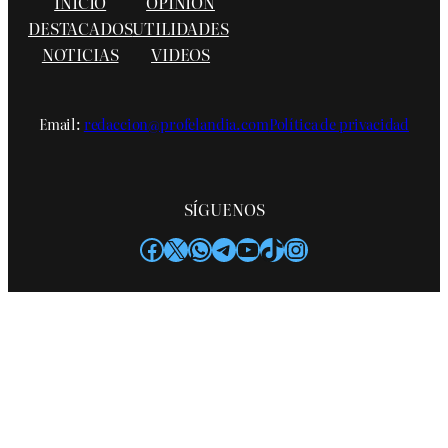
INICIO
OPINIÓN
DESTACADOS
UTILIDADES
NOTICIAS
VIDEOS
Email:
redaccion@profelandia.com
Política de privacidad
SÍGUENOS
Facebook
X
WhatsApp
Telegram
YouTube
TikTok
Instagram