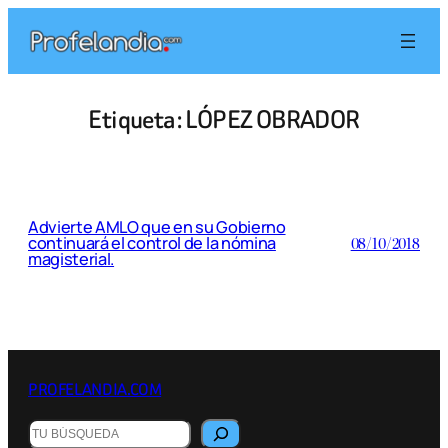
Saltar
al
contenido
Etiqueta:
LÓPEZ OBRADOR
Advierte AMLO que en su Gobierno
continuará el control de la nómina
08/10/2018
magisterial.
PROFELANDIA.COM
Buscar