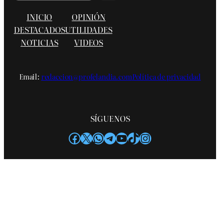
INICIO
OPINIÓN
DESTACADOS
UTILIDADES
NOTICIAS
VIDEOS
Email:
redaccion@profelandia.com
Política de privacidad
SÍGUENOS
Facebook
X
WhatsApp
Telegram
YouTube
TikTok
Instagram