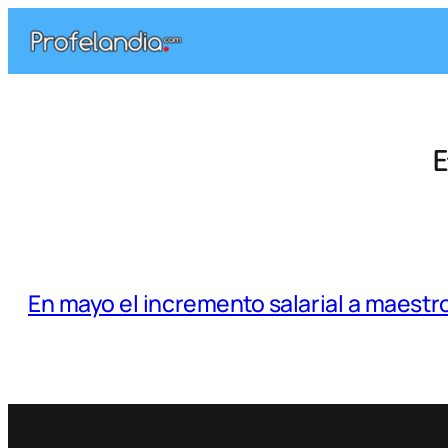
Saltar
al
contenido
E
En mayo el incremento salarial a maest