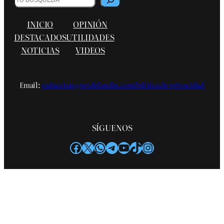
INICIO
OPINIÓN
DESTACADOS
UTILIDADES
NOTICIAS
VIDEOS
Email:
redaccion@profelandia.com
Política de privacidad
SÍGUENOS
Facebook
X
WhatsApp
Telegram
YouTube
TikTok
Instagram