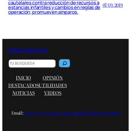
cautelares contra reducción de recursos a
07/03/2019
estancias infantiles y cambios en reglas de
operación; promueven amparos.
PROFELANDIA.COM
Buscar
INICIO
OPINIÓN
DESTACADOS
UTILIDADES
NOTICIAS
VIDEOS
Email:
redaccion@profelandia.com
Política de privacidad