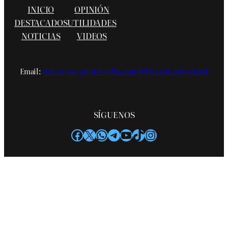
INICIO
OPINIÓN
DESTACADOS
UTILIDADES
NOTICIAS
VIDEOS
Email:
redaccion@profelandia.com
Política de privacidad
SÍGUENOS
Facebook
X
WhatsApp
Telegram
YouTube
TikTok
Instagram