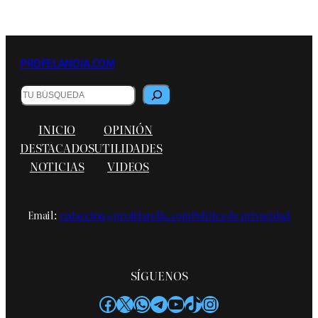
PROFELANDIA.COM
B
u
s
INICIO
OPINIÓN
c
a
DESTACADOS
UTILIDADES
r
NOTICIAS
VIDEOS
Email:
redaccion@profelandia.com
Política de privacidad
SÍGUENOS
Facebook
X
WhatsApp
Telegram
YouTube
TikTok
Instagram