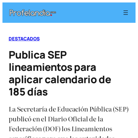
Saltar
al
contenido
DESTACADOS
Publica SEP
lineamientos para
aplicar calendario de
185 días
La Secretaría de Educación Pública (SEP)
publicó en el Diario Oficial de la
Federación (DOF) los Lineamientos