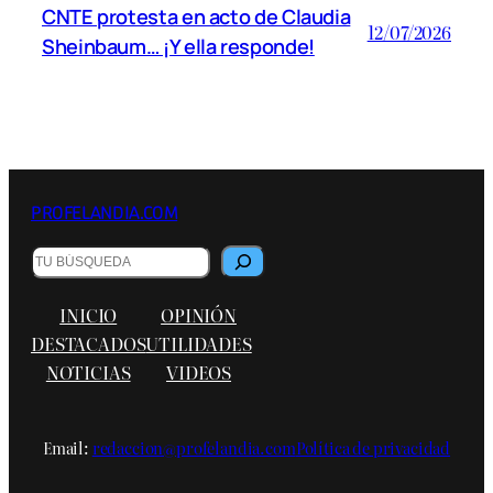
CNTE protesta en acto de Claudia
12/07/2026
Sheinbaum… ¡Y ella responde!
PROFELANDIA.COM
B
u
s
INICIO
OPINIÓN
c
a
DESTACADOS
UTILIDADES
r
NOTICIAS
VIDEOS
Email:
redaccion@profelandia.com
Política de privacidad