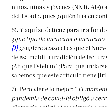
niños, niñas y jóvenes (NNJ). Algo 
del Estado, pues ¿quién iría en cont
6). Y aquí se detiene para ir a fondo
¿qué tipo de mexicana o mexicano 
[1]
¿Sugiere acaso el ex que el Nue
de esa maldita tradición de lecturas
¡Ah qué Esteban! ¡Para qué andarse 
sabemos que este artículo tiene jiri
7). Pero viene lo mejor: “
El momento
pandemia de covid-19 obligó a cerra
distancia obligó al magisterio a re