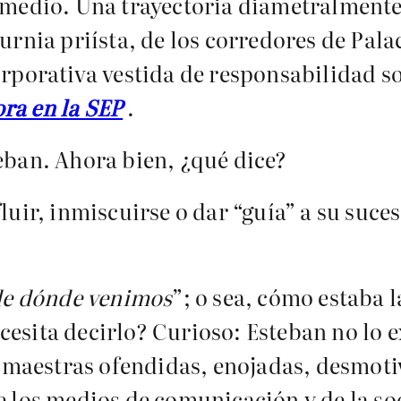
 medio. Una trayectoria diametralmente 
urnia priísta, de los corredores de Pala
corporativa vestida de responsabilidad 
ra en la SEP
.
teban. Ahora bien, ¿qué dice?
luir, inmiscuirse o dar “guía” a su suces
de dónde venimos
”; o sea, cómo estaba 
esita decirlo? Curioso: Esteban no lo exp
maestras ofendidas, enojadas, desmotiv
de los medios de comunicación y de la so