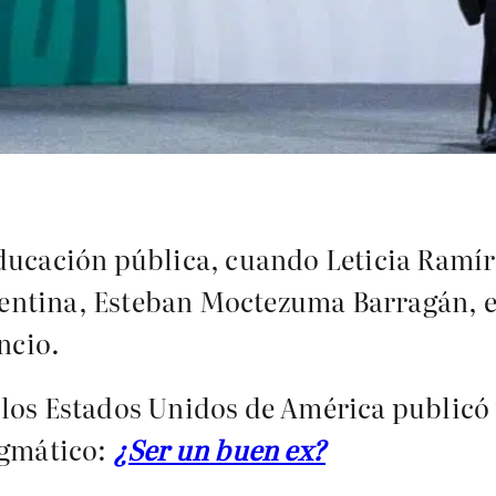
educación pública, cuando Leticia Ramí
rgentina, Esteban Moctezuma Barragán, e
ncio.
los Estados Unidos de América publicó u
igmático:
¿Ser un buen ex?