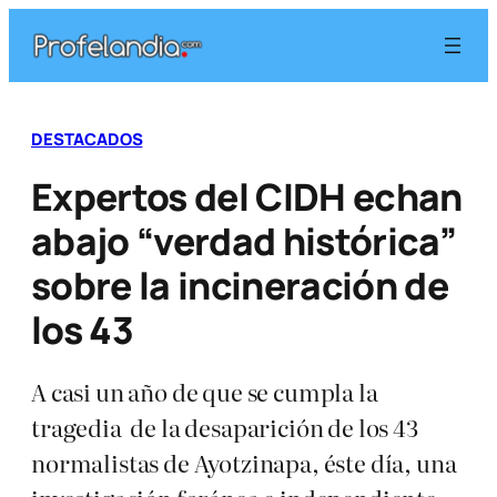
Saltar
al
contenido
DESTACADOS
Expertos del CIDH echan
abajo “verdad histórica”
sobre la incineración de
los 43
A casi un año de que se cumpla la
tragedia de la desaparición de los 43
normalistas de Ayotzinapa, éste día, una