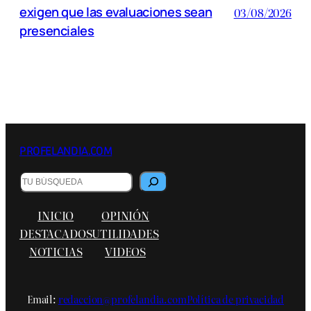
exigen que las evaluaciones sean
03/08/2026
presenciales
PROFELANDIA.COM
B
u
s
INICIO
OPINIÓN
c
a
DESTACADOS
UTILIDADES
r
NOTICIAS
VIDEOS
Email:
redaccion@profelandia.com
Política de privacidad