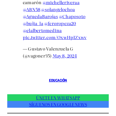
camarón
@michelleriveraa
@ABN58
@solangelochoa
@AguedaBarojas
@Chaposoto
@bujia_la
@feroropeza20
@elalbertomedina
pic.twitter.com/OxwHp1Zxwv
— Gustavo Valenzuela G
(@vagoner35)
May 8, 2024
EDUCACIÓN
ÚNETE EN WHATSAPP
SÍGUENOS EN GOOGLE NEWS