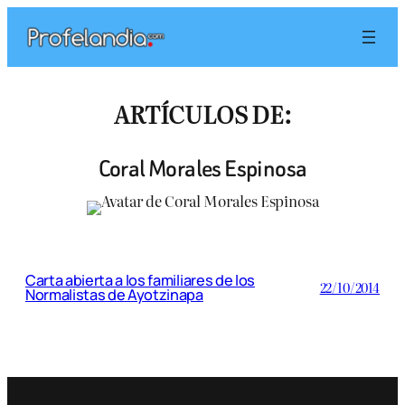
Saltar
al
contenido
ARTÍCULOS DE:
Coral Morales Espinosa
Carta abierta a los familiares de los
22/10/2014
Normalistas de Ayotzinapa