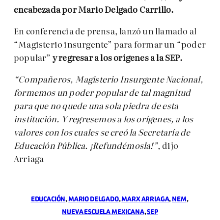
encabezada por Mario Delgado Carrillo.
En conferencia de prensa, lanzó un llamado al
“Magisterio insurgente” para formar un “poder
popular”
y regresar a los orígenes a la SEP.
“Compañeros, Magisterio Insurgente Nacional,
formemos un poder popular de tal magnitud
para que no quede una sola piedra de esta
institución. Y regresemos a los orígenes, a los
valores con los cuales se creó la Secretaría de
Educación Pública. ¡Refundémosla!”
, dijo
Arriaga
EDUCACIÓN
, 
MARIO DELGADO
, 
MARX ARRIAGA
, 
NEM
, 
NUEVA ESCUELA MEXICANA
, 
SEP