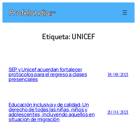
Saltar
al
contenido
Etiqueta:
UNICEF
SEP y Unicef acuerdan fortalecer
protocolos para el regreso a clases
18/08/2021
presenciales
Educación inclusiva y de calidad: Un
derecho de todas las niñas, niños y
20/04/2021
adolescentes, incluyendo aquellos en
situación de migración