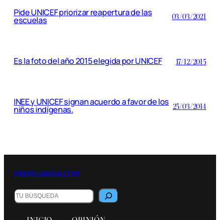
Pide UNICEF priorizar reapertura de las
03/03/2021
escuelas
Es la foto del año 2015 elegida por UNICEF
17/12/2015
INEE y UNICEF signan acuerdo a favor de los
25/03/2014
niños indígenas.
PROFELANDIA.COM
Buscar
INICIO
OPINIÓN