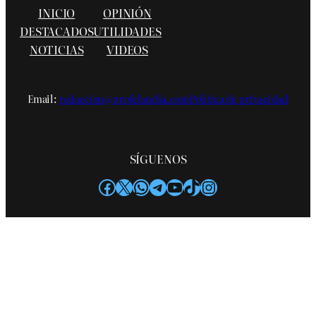
INICIO
OPINIÓN
DESTACADOS
UTILIDADES
NOTICIAS
VIDEOS
Email:
redaccion@profelandia.com
Política de privacidad
SÍGUENOS
Facebook
X
WhatsApp
Telegram
YouTube
TikTok
Instagram