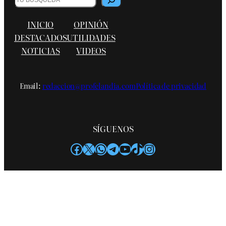
INICIO
OPINIÓN
DESTACADOS
UTILIDADES
NOTICIAS
VIDEOS
Email:
redaccion@profelandia.com
Política de privacidad
SÍGUENOS
Facebook
X
WhatsApp
Telegram
YouTube
TikTok
Instagram