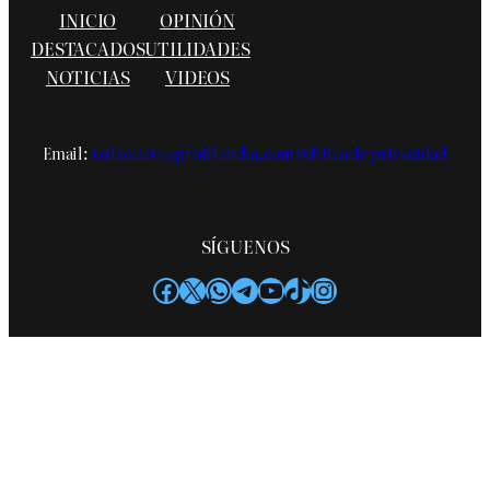
INICIO
OPINIÓN
DESTACADOS
UTILIDADES
NOTICIAS
VIDEOS
Email:
redaccion@profelandia.com
Política de privacidad
SÍGUENOS
Facebook
X
WhatsApp
Telegram
YouTube
TikTok
Instagram