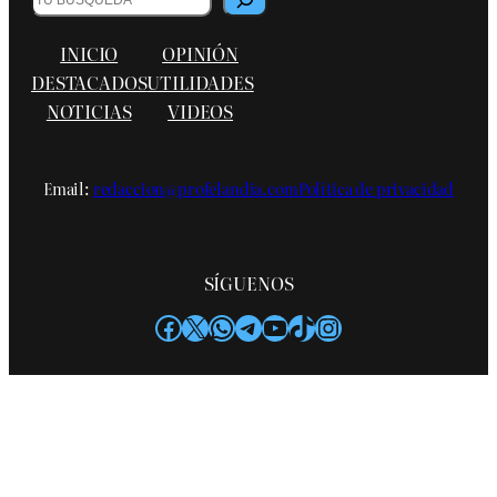
INICIO
OPINIÓN
DESTACADOS
UTILIDADES
NOTICIAS
VIDEOS
Email:
redaccion@profelandia.com
Política de privacidad
SÍGUENOS
Facebook
X
WhatsApp
Telegram
YouTube
TikTok
Instagram