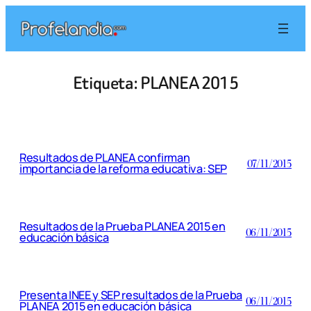
Saltar
al
contenido
Etiqueta:
PLANEA 2015
Resultados de PLANEA confirman
07/11/2015
importancia de la reforma educativa: SEP
Resultados de la Prueba PLANEA 2015 en
06/11/2015
educación básica
Presenta INEE y SEP resultados de la Prueba
06/11/2015
PLANEA 2015 en educación básica