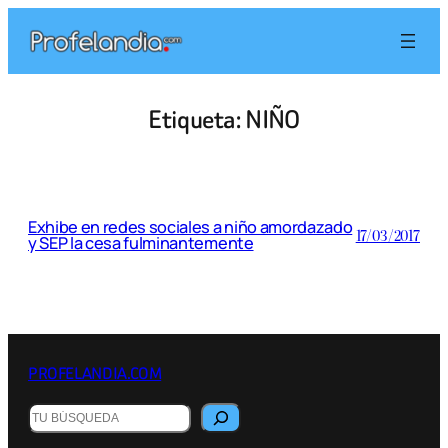
Saltar
al
contenido
Etiqueta:
NIÑO
Exhibe en redes sociales a niño amordazado
17/03/2017
y SEP la cesa fulminantemente
PROFELANDIA.COM
Buscar