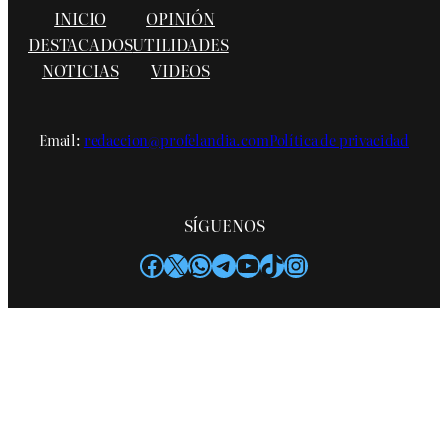
INICIO
OPINIÓN
DESTACADOS
UTILIDADES
NOTICIAS
VIDEOS
Email:
redaccion@profelandia.com
Política de privacidad
SÍGUENOS
Facebook
X
WhatsApp
Telegram
YouTube
TikTok
Instagram