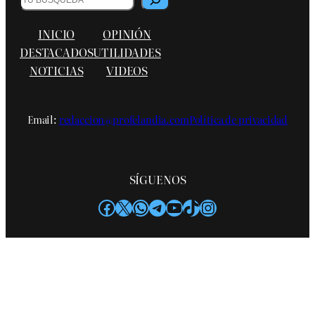
INICIO
OPINIÓN
DESTACADOS
UTILIDADES
NOTICIAS
VIDEOS
Email:
redaccion@profelandia.com
Política de privacidad
SÍGUENOS
Facebook
X
WhatsApp
Telegram
YouTube
TikTok
Instagram