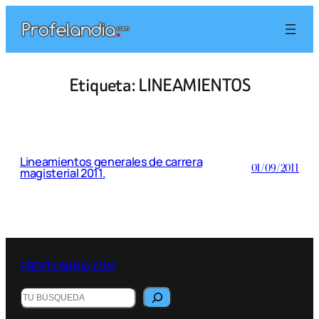
Saltar
al
contenido
Etiqueta:
LINEAMIENTOS
Lineamientos generales de carrera
01/09/2011
magisterial 2011.
PROFELANDIA.COM
Buscar