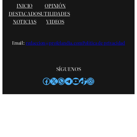
INICIO
OPINIÓN
DESTACADOS
UTILIDADES
NOTICIAS
VIDEOS
Email:
redaccion@profelandia.com
Política de privacidad
SÍGUENOS
Facebook
X
WhatsApp
Telegram
YouTube
TikTok
Instagram