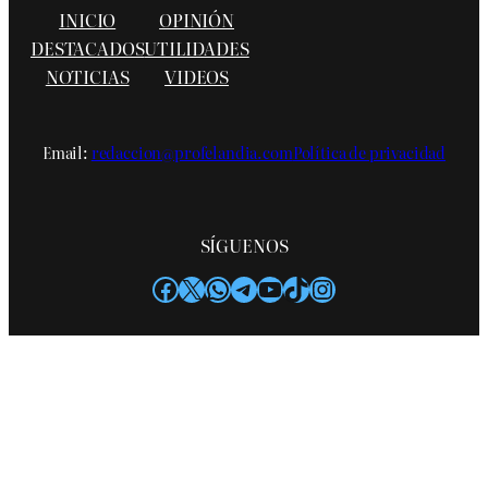
INICIO
OPINIÓN
DESTACADOS
UTILIDADES
NOTICIAS
VIDEOS
Email:
redaccion@profelandia.com
Política de privacidad
SÍGUENOS
Facebook
X
WhatsApp
Telegram
YouTube
TikTok
Instagram