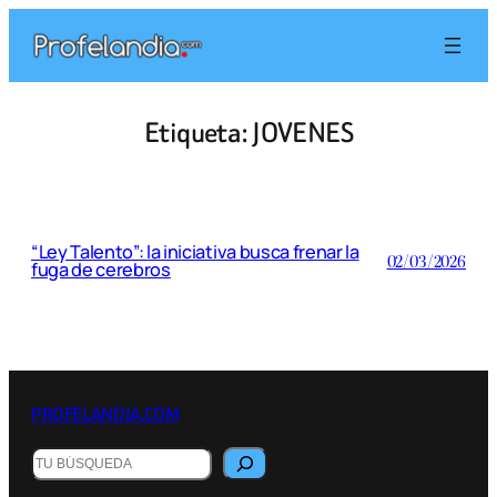
Saltar
al
contenido
Etiqueta:
JOVENES
“Ley Talento”: la iniciativa busca frenar la
02/03/2026
fuga de cerebros
PROFELANDIA.COM
Buscar