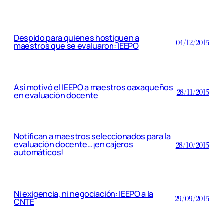
Despido para quienes hostiguen a
04/12/2015
maestros que se evaluaron: IEEPO
Así motivó el IEEPO a maestros oaxaqueños
28/11/2015
en evaluación docente
Notifican a maestros seleccionados para la
evaluación docente…¡en cajeros
28/10/2015
automáticos!
Ni exigencia, ni negociación: IEEPO a la
29/09/2015
CNTE