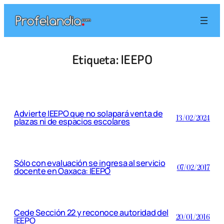
Saltar
al
contenido
Etiqueta:
IEEPO
Advierte IEEPO que no solapará venta de
13/02/2024
plazas ni de espacios escolares
Sólo con evaluación se ingresa al servicio
07/02/2017
docente en Oaxaca: IEEPO
Cede Sección 22 y reconoce autoridad del
20/01/2016
IEEPO