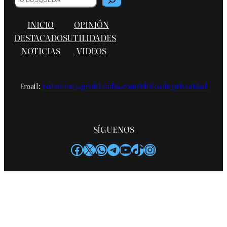
INICIO
OPINIÓN
DESTACADOS
UTILIDADES
NOTICIAS
VIDEOS
Email:
redaccion@profelandia.com
Política de privacidad
SÍGUENOS
Facebook
X
WhatsApp
Telegram
YouTube
TikTok
Instagram