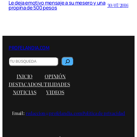
Le deja emotivo mensaje a su mesero y una
30/07/2016
propina de 500 pesos
PROFELANDIA.COM
Buscar
INICIO
OPINIÓN
DESTACADOS
UTILIDADES
NOTICIAS
VIDEOS
Email:
redaccion@profelandia.com
Política de privacidad