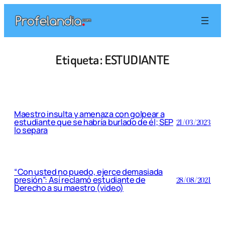
Saltar
al
contenido
Etiqueta:
ESTUDIANTE
Maestro insulta y amenaza con golpear a
estudiante que se habría burlado de él; SEP
21/03/2023
lo separa
“Con usted no puedo, ejerce demasiada
presión”: Así reclamó estudiante de
28/08/2021
Derecho a su maestro (video)