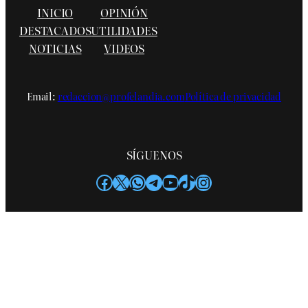
INICIO
OPINIÓN
DESTACADOS
UTILIDADES
NOTICIAS
VIDEOS
Email:
redaccion@profelandia.com
Política de privacidad
SÍGUENOS
Facebook
X
WhatsApp
Telegram
YouTube
TikTok
Instagram