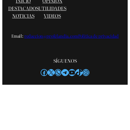
INICIO
OPINIÓN
DESTACADOS
UTILIDADES
NOTICIAS
VIDEOS
Email:
redaccion@profelandia.com
Política de privacidad
SÍGUENOS
Facebook
X
WhatsApp
Telegram
YouTube
TikTok
Instagram