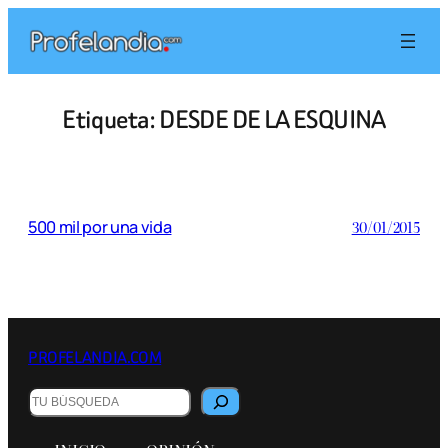
Saltar
al
contenido
Etiqueta:
DESDE DE LA ESQUINA
500 mil por una vida
30/01/2015
PROFELANDIA.COM
Buscar