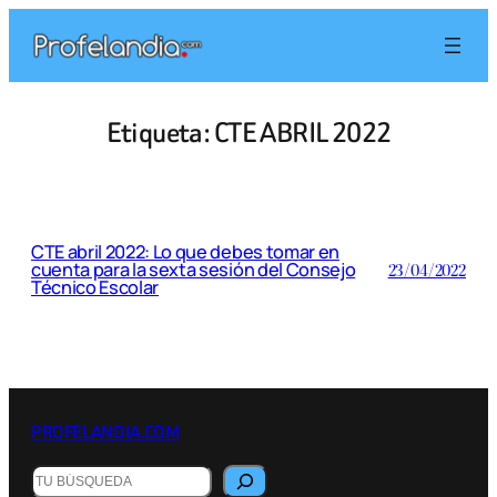
Saltar
al
contenido
Etiqueta:
CTE ABRIL 2022
CTE abril 2022: Lo que debes tomar en
cuenta para la sexta sesión del Consejo
23/04/2022
Técnico Escolar
PROFELANDIA.COM
Buscar