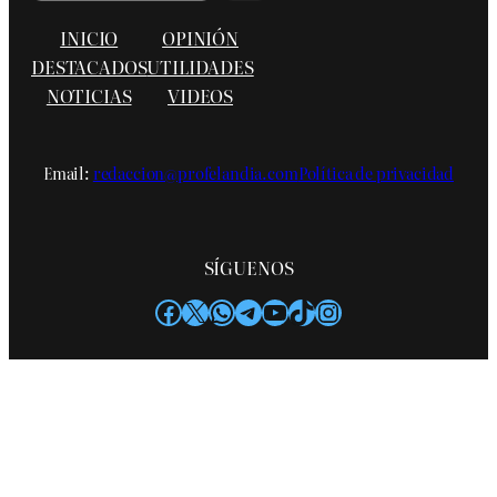
INICIO
OPINIÓN
DESTACADOS
UTILIDADES
NOTICIAS
VIDEOS
Email:
redaccion@profelandia.com
Política de privacidad
SÍGUENOS
Facebook
X
WhatsApp
Telegram
YouTube
TikTok
Instagram