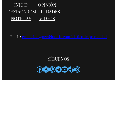
INICIO
OPINIÓN
DESTACADOS
UTILIDADES
NOTICIAS
VIDEOS
Email:
redaccion@profelandia.com
Política de privacidad
SÍGUENOS
Facebook
X
WhatsApp
Telegram
YouTube
TikTok
Instagram