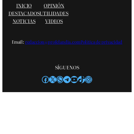
INICIO
OPINIÓN
DESTACADOS
UTILIDADES
NOTICIAS
VIDEOS
Email:
redaccion@profelandia.com
Política de privacidad
SÍGUENOS
Facebook
X
WhatsApp
Telegram
YouTube
TikTok
Instagram