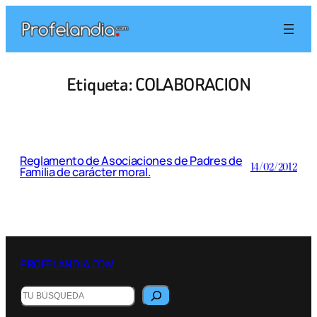
Saltar
al
contenido
Etiqueta:
COLABORACION
Reglamento de Asociaciones de Padres de
14/02/2012
Familia de carácter moral.
PROFELANDIA.COM
Buscar