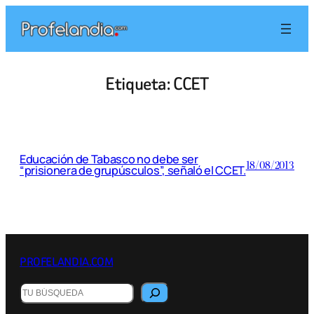
Saltar
al
contenido
Etiqueta:
CCET
Educación de Tabasco no debe ser
18/08/2013
“prisionera de grupúsculos”, señaló el CCET.
PROFELANDIA.COM
Buscar