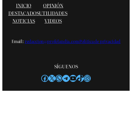
INICIO
OPINIÓN
DESTACADOS
UTILIDADES
NOTICIAS
VIDEOS
Email:
redaccion@profelandia.com
Política de privacidad
SÍGUENOS
Facebook
X
WhatsApp
Telegram
YouTube
TikTok
Instagram