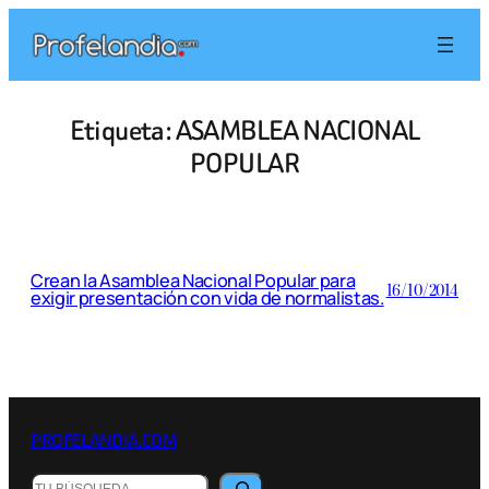
Saltar
al
contenido
Etiqueta:
ASAMBLEA NACIONAL
POPULAR
Crean la Asamblea Nacional Popular para
16/10/2014
exigir presentación con vida de normalistas.
PROFELANDIA.COM
Buscar