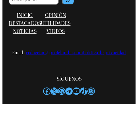
INICIO
OPINIÓN
DESTACADOS
UTILIDADES
NOTICIAS
VIDEOS
Email:
redaccion@profelandia.com
Política de privacidad
SÍGUENOS
Facebook
X
WhatsApp
Telegram
YouTube
TikTok
Instagram