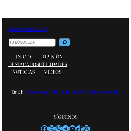
PROFELANDIA.COM
B
u
s
INICIO
OPINIÓN
c
a
DESTACADOS
UTILIDADES
r
NOTICIAS
VIDEOS
Email:
redaccion@profelandia.com
Política de privacidad
SÍGUENOS
Facebook
X
WhatsApp
Telegram
YouTube
TikTok
Instagram