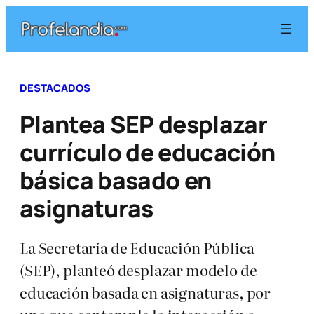
Saltar
al
contenido
DESTACADOS
Plantea SEP desplazar
currículo de educación
básica basado en
asignaturas
La Secretaría de Educación Pública
(SEP), planteó desplazar modelo de
educación basada en asignaturas, por