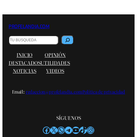
PROFELANDIA.COM
B
u
s
INICIO
OPINIÓN
c
a
DESTACADOS
UTILIDADES
r
NOTICIAS
VIDEOS
Email:
redaccion@profelandia.com
Política de privacidad
SÍGUENOS
Facebook
X
WhatsApp
Telegram
YouTube
TikTok
Instagram