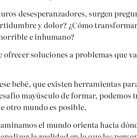
uturos desesperanzadores, surgen pregun
certidumbre y dolor? ¿Cómo transformar 
 horrible e inhumano?
e ofrecer soluciones a problemas que v
ese bebé, que existen herramientas par
esafío mayúsculo de formar, podemos tr
ue otro mundo es posible.
caminamos el mundo orienta hacia dónd
alizar la realidad en la que las persona