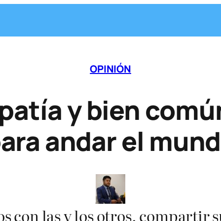
OPINIÓN
patía y bien comú
ara andar el mun
s con las y los otros, compartir 