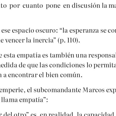
to por cuanto pone en discusión la ma
e espacio oscuro: “la esperanza se con
 vencer la inercia” (p. 110).
e esta empatía es también una responsabi
 medida de que las condiciones lo permi
n a encontrar el bien común.
temperie, el subcomandante Marcos expl
 llama empatía”:
 del otro” es, en realidad, la capacidad 