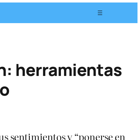
n: herramientas
do
sus sentimientos y “ponerse en