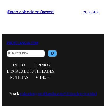
¡Paren violencia en Oaxaca!
23/06/2016
PROFELANDIA.COM
Buscar
INICIO
OPINIÓN
DESTACADOS
UTILIDADES
NOTICIAS
VIDEOS
Email:
redaccion@profelandia.com
Política de privacidad